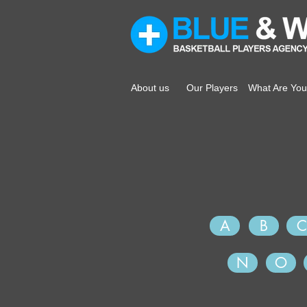
About us
Our Players
What Are You
A
B
C
N
O