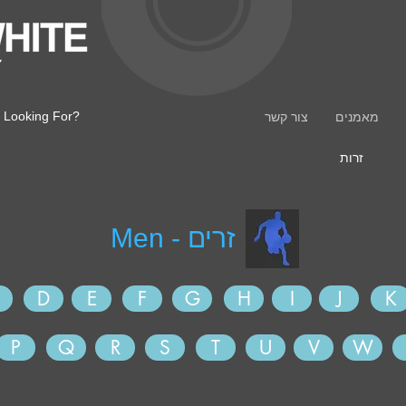
 Looking For?
מאמנים
צור קשר
זרות
זרים - Men
D
E
F
G
H
I
J
K
P
Q
R
S
T
U
V
W