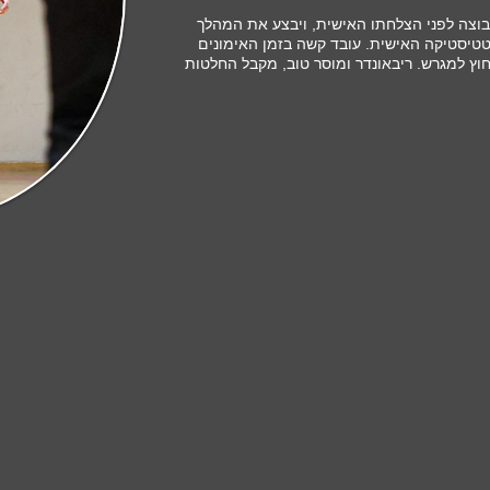
צה לפני הצלחתו האישית, ויבצע את המהלך
טיסטיקה האישית. עובד קשה בזמן האימונים
וץ למגרש. ריבאונדר ומוסר טוב, מקבל החלטות