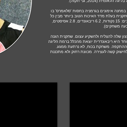
מית (2014, גני תקוה).
ניסיון בינלאומי: השתתפה בקיץ 2015 במחנה אימונים בגרמניה בחסות 'סלאמרס' בו
קנית בעלת מדד האיכות הטוב ביותר מבין כל
18 השחקניות שהופיעו בטורניר. הנתונים: 15 נקודות, 6.2 ריבאונדים, 2.8 אסיסטים,
צון שלה להצליח ולהשקיע עצום. שחקנית הגנה
חד היא ריבאונדרית יוצאת מהכלל ברמת הליגה
ההתקפה. משחקת בכוח, לא נרתעת ממגע.
חישוק קשה לעצירה. מכוונת רחוק ולא מתכננת