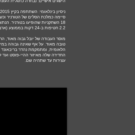
הישגים אישיים: נבחרה כתגלית העונה בליגה הלאו
סיימה כמלכת הסלים של הטורניר וכשח
2.2 חטיפות ב-24 דקות בממוצע (ארבעה משחקים).
מוסר העבודה של יובל גבוה מאוד, הר
טובה מאוד. על אף שאינה גבוהה במיו
הלאומית, ומתמקמת נהדר בריבאונד 
החדירה שלה מאיזור ההיי-פוסט ועד ל
עצירות עד שתהיה שם.