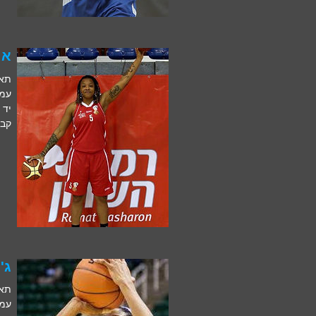
אמה 
תאריך
עמדה
יד 
קבו
ג'ס
תאריך
עמדה