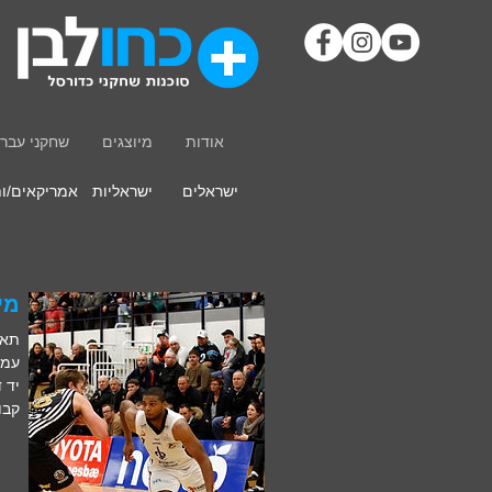
אודות
מיוצגים
שחקני עבר
ישראלים
ישראליות
אמריקאים/ו
מייק
תאריך
עמדה
יד ד
קבו