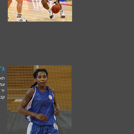
ג'יל
תאריך
עמדה
יד 
קבו