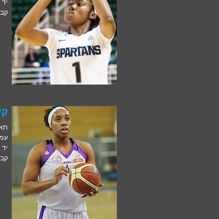
יד 
קבו
קיי
תאריך
עמדה
יד 
קבו